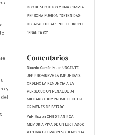
era
DOS DE SUS HIJOS Y UNA CUARTA
PERSONA FUERON “DETENIDAS-
os
DESAPARECIDAS” POR EL GRUPO
te
“FRENTE 33”
Comentarios
nte
Ricardo Garzón M.
en
URGENTE
JEP PROMUEVE LA IMPUNIDAD:
as
ORDENÓ LA RENUNCIA A LA
es y
PERSECUCIÓN PENAL DE 34
 del
MILITARES COMPROMETIDOS EN
CRÍMENES DE ESTADO
ho
Yuly Roa
en
CHRISTIAN ROA:
MEMORIA VIVA DE UN LUCHADOR
VÍCTIMA DEL PROCESO GENOCIDA