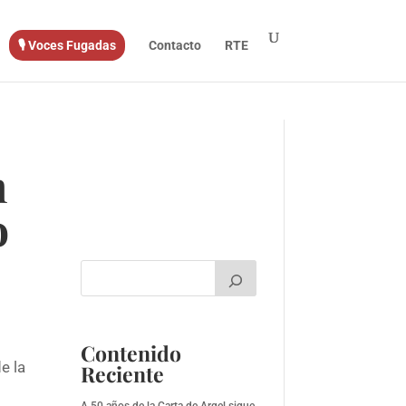
🎙️ Voces Fugadas
Contacto
RTE
n
o
Contenido
e la
Reciente
A 50 años de la Carta de Argel sigue