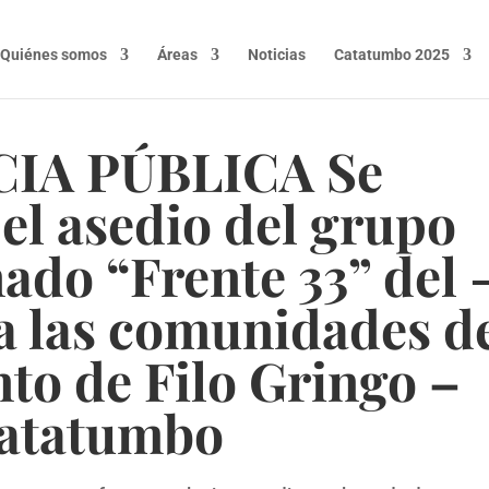
Quiénes somos
Áreas
Noticias
Catatumbo 2025
IA PÚBLICA Se
el asedio del grupo
do “Frente 33” del 
 las comunidades d
to de Filo Gringo –
atatumbo