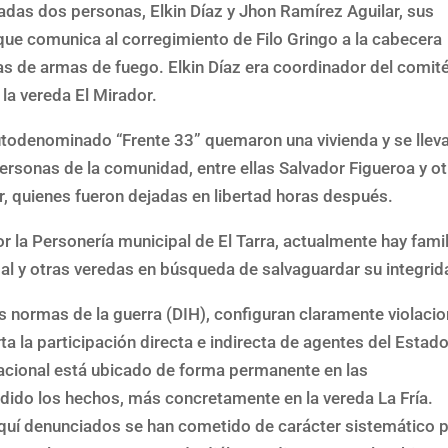
adas dos personas, Elkin Díaz y Jhon Ramírez Aguilar, sus
que comunica al corregimiento de Filo Gringo a la cabecera
das de armas de fuego. Elkin Díaz era coordinador del comit
la vereda El Mirador.
utodenominado “Frente 33” quemaron una vivienda y se llev
ersonas de la comunidad, entre ellas Salvador Figueroa y o
ar, quienes fueron dejadas en libertad horas después.
 la Personería municipal de El Tarra, actualmente hay fami
l y otras veredas en búsqueda de salvaguardar su integrid
s normas de la guerra (DIH), configuran claramente violaci
 la participación directa e indirecta de agentes del Estado
acional está ubicado de forma permanente en las
dido los hechos, más concretamente en la vereda La Fría.
aquí denunciados se han cometido de carácter sistemático 