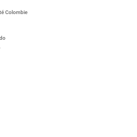
té Colombie
ndo
A