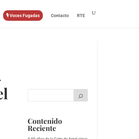
🎙️ Voces Fugadas
Contacto
RTE
-
el
Contenido
Reciente
A 50 años de la Carta de Argel sigue