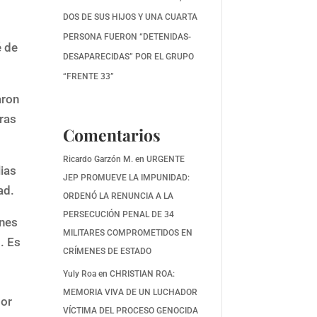
DOS DE SUS HIJOS Y UNA CUARTA
PERSONA FUERON “DETENIDAS-
é de
DESAPARECIDAS” POR EL GRUPO
“FRENTE 33”
aron
tras
Comentarios
Ricardo Garzón M.
en
URGENTE
lias
JEP PROMUEVE LA IMPUNIDAD:
ad.
ORDENÓ LA RENUNCIA A LA
PERSECUCIÓN PENAL DE 34
ones
MILITARES COMPROMETIDOS EN
. Es
CRÍMENES DE ESTADO
Yuly Roa
en
CHRISTIAN ROA:
MEMORIA VIVA DE UN LUCHADOR
por
VÍCTIMA DEL PROCESO GENOCIDA