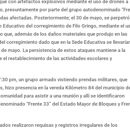
que con artefactos explosivos mediante el uso de drones a
mbo, presuntamente por parte del grupo autodenominado “Fr
iendas afectadas. Posteriormente; el 30 de mayo, se perpetró
o Educativo del corregimiento de Filo Gringo, mediante el u
o que, además de los daños materiales que produjo en las
del corregimiento dado que en la Sede Educativa se llevaría
1 de mayo. La persistencia de estos ataques mantiene a la
el restablecimiento de las actividades escolares y
:30 pm, un grupo armado vistiendo prendas militares, que
es, hizo presencia en la vereda Kilómetro 84 del municipio d
munidad para asistir a una reunión y allí se identificaron
denominado “Frente 33” del Estado Mayor de Bloques y Fre
dos realizaron requisas y registros irregulares de los