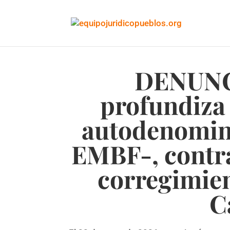
DENUNC
profundiza 
autodenomina
EMBF-, contra
corregimien
C